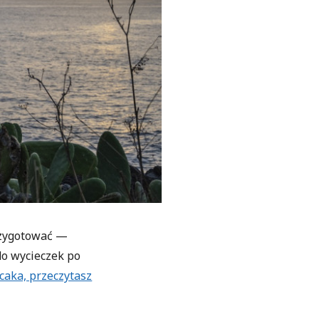
rzygotować —
o wycieczek po
caka, przeczytasz