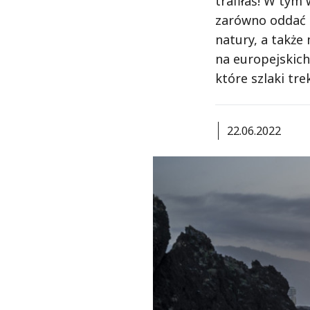
trafiłaś! W tym
zarówno oddać s
natury, a także
na europejskich
które szlaki tr
22.06.2022