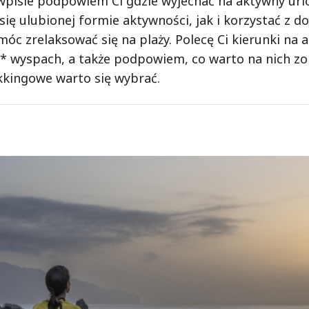
 wpisie podpowiem Ci gdzie wyjechać na aktywny url
ię ulubionej formie aktywności, jak i korzystać z d
 móc zrelaksować się na plaży. Polecę Ci kierunki na
* wyspach, a także podpowiem, co warto na nich zo
ekkingowe warto się wybrać.