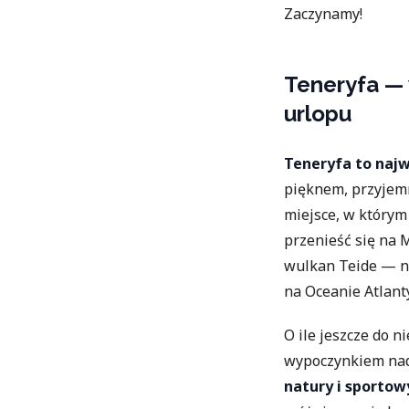
Zaczynamy!
Teneryfa —
urlopu
Teneryfa to naj
pięknem, przyjem
miejsce, w który
przenieść się na 
wulkan Teide — na
na Oceanie Atlant
O ile jeszcze do 
wypoczynkiem nad
natury i sportow