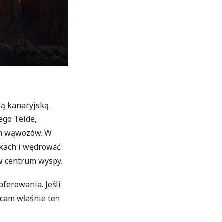
ną kanaryjską
ego Teide,
ch wąwozów. W
okach i wędrować
w centrum wyspy.
ferowania. Jeśli
ecam właśnie ten