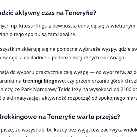
dzić aktywny czas na Teneryfie?
ych np. kitesurfingu z pewnością odnajdą się w wietrznym
ania tego sportu są tam idealne.
szystkim skierują się na północne wybrzeże wyspy, gdzie sw
y Benijo, a dokładnie u podnóża magicznych Gór Anaga.
ają do wyboru praktycznie całą wyspę — od wybrzeża, aż d
arunki na
treningi biegowe
, czy przemierzanie górskich sz
ależy, że Park Narodowy Teide leży na wysokości od 2100 d
 o aklimatyzację i aktywność rozpocząć od spokojnego mar
i trekkingowe na Teneryfie warto przejść?
apiszę, że wszystkie, bo każdy bez wyjątków zachwyca wido