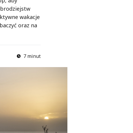
op, aby
obrodziejstw
 aktywne wakacje
baczyć oraz na
7 minut