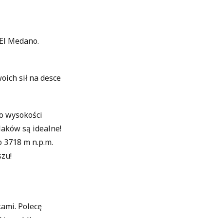
 El Medano.
oich sił na desce
o wysokości
laków są idealne!
o 3718 m n.p.m.
szu!
kami. Polecę