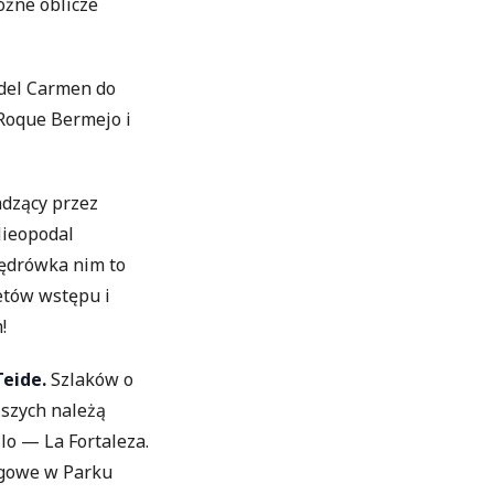
óżne oblicze
 del Carmen do
 Roque Bermejo i
adzący przez
Nieopodal
ędrówka nim to
etów wstępu i
m!
eide.
Szlaków o
jszych należą
lo — La Fortaleza.
ngowe w Parku