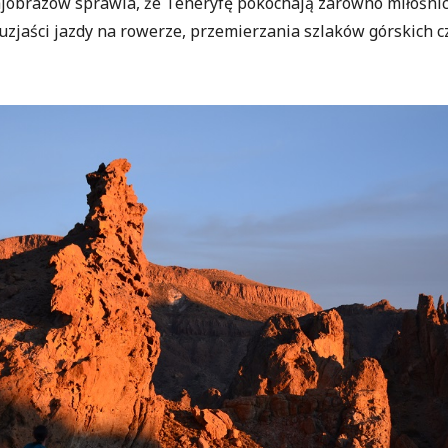
ajobrazów sprawia, że Teneryfę pokochają zarówno miłośni
tuzjaści jazdy na rowerze, przemierzania szlaków górskich 