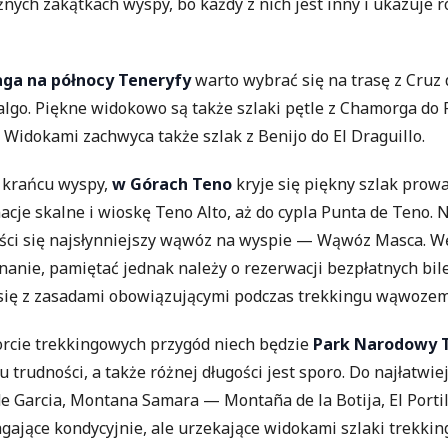
żnych zakątkach wyspy, bo każdy z nich jest inny i ukazuje r
ga na północy Teneryfy
warto wybrać się na trasę z Cruz
algo. Piękne widokowo są także szlaki pętle z Chamorga do
 Widokami zachwyca także szlak z Benijo do El Draguillo.
 krańcu wyspy,
w Górach Teno
kryje się piękny szlak prow
cje skalne i wioskę Teno Alto, aż do cypla Punta de Teno. 
ści się najsłynniejszy wąwóz na wyspie — Wąwóz Masca. W
nanie, pamiętać jednak należy o rezerwacji bezpłatnych bil
ię z zasadami obowiązującymi podczas trekkingu wąwoze
orcie trekkingowych przygód niech będzie
Park Narodowy T
 trudności, a także różnej długości jest sporo. Do najłatwie
e Garcia, Montana Samara — Montaña de la Botija, El Portil
gające kondycyjnie, ale urzekające widokami szlaki trekki