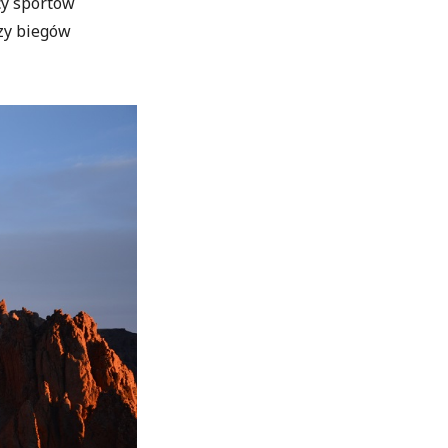
cy sportów
czy biegów