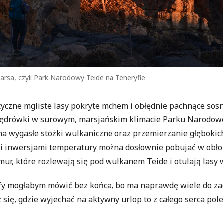
rsa, czyli Park Narodowy Teide na Teneryfie
tyczne mgliste lasy pokryte mchem i obłędnie pachnące sos
 wędrówki w surowym, marsjańskim klimacie Parku Narodow
na wygasłe stożki wulkaniczne oraz przemierzanie głęboki
mi inwersjami temperatury można dosłownie pobujać w obł
r, które rozlewają się pod wulkanem Teide i otulają lasy 
fy mogłabym mówić bez końca, bo ma naprawdę wiele do zao
 się, gdzie wyjechać na aktywny urlop to z całego serca pol