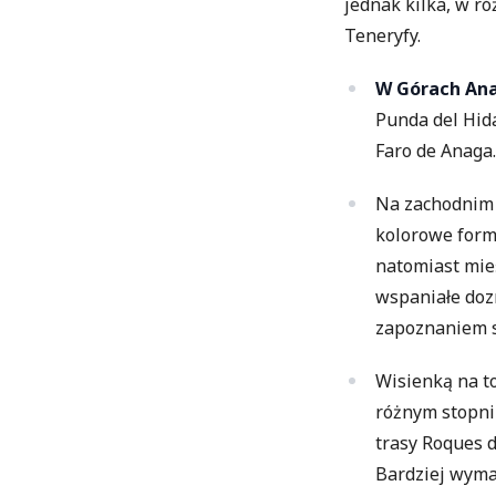
jednak kilka, w ró
Teneryfy.
W Górach Ana
Punda del Hid
Faro de Anaga.
Na zachodnim
kolorowe forma
natomiast mie
wspaniałe doz
zapoznaniem s
Wisienką na t
różnym stopniu
trasy Roques d
Bardziej wyma