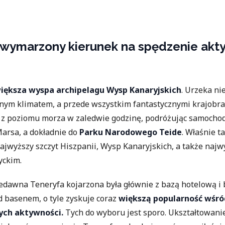
 wymarzony kierunek na spędzenie ak
większa wyspa archipelagu Wysp Kanaryjskich
. Urzeka n
nym klimatem, a przede wszystkim fantastycznymi krajobra
m z poziomu morza w zaledwie godzinę, podróżując samoch
Marsa, a dokładnie do
Parku Narodowego Teide
. Właśnie t
jwyższy szczyt Hiszpanii, Wysp Kanaryjskich, a także najw
yckim.
niedawna Teneryfa kojarzona była głównie z bazą hotelową i
 basenem, o tyle zyskuje coraz
większą popularność wśró
ych aktywności.
Tych do wyboru jest sporo. Ukształtowanie