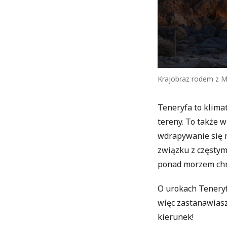
Krajobraz rodem z Ma
Teneryfa to klima
tereny. To także
wdrapywanie się 
związku z częsty
ponad morzem chmu
O urokach Tenery
więc zastanawiasz
kierunek!