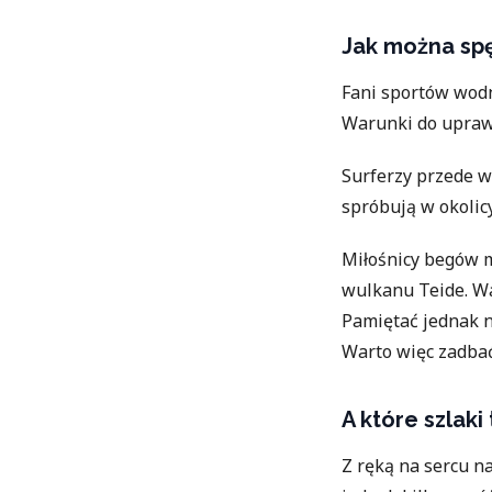
Jak można spę
Fani sportów wodn
Warunki do uprawi
Surferzy przede w
spróbują w okolic
Miłośnicy begów m
wulkanu Teide. W
Pamiętać jednak n
Warto więc zadbać
A które szlak
Z ręką na sercu n