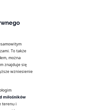
tywnego
iesamowitym
zami. To także
odem, można
am znajduje się
yższe wzniesienie
 błogim
d miłośników
 terenu i