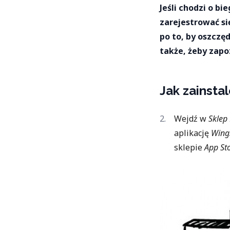
Jeśli chodzi o bi
zarejestrować si
po to, by oszczęd
także, żeby zapo
Jak zainsta
Wejdź w
Sklep
aplikację
Wings
sklepie
App St