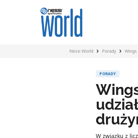
Nessi World
Porady
Wings 
PORADY
Wings 
udział
druży
W związku z lic