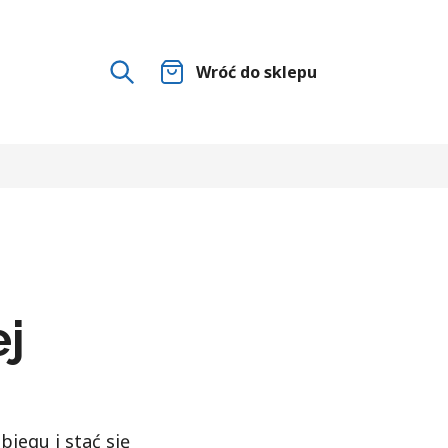
Wróć do sklepu
ej
biegu i stać się