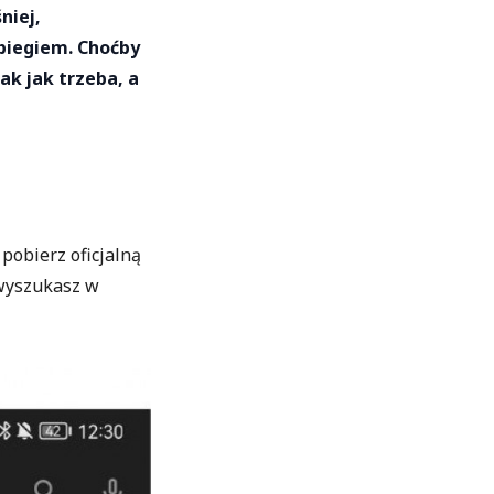
niej,
 biegiem. Choćby
ak jak trzeba, a
pobierz oficjalną
 wyszukasz w