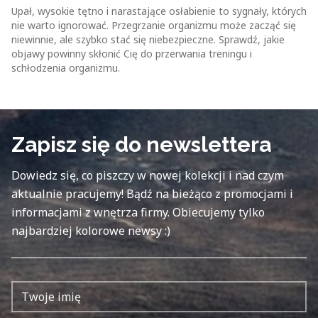
Upał, wysokie tętno i narastające osłabienie to sygnały, których
nie warto ignorować. Przegrzanie organizmu może zacząć się
niewinnie, ale szybko stać się niebezpieczne. Sprawdź, jakie
objawy powinny skłonić Cię do przerwania treningu i
schłodzenia organizmu.
Zapisz się do newslettera
Dowiedz się, co piszczy w nowej kolekcji i nad czym
aktualnie pracujemy! Bądź na bieżąco z promocjami i
informacjami z wnętrza firmy. Obiecujemy tylko
najbardziej kolorowe newsy :)