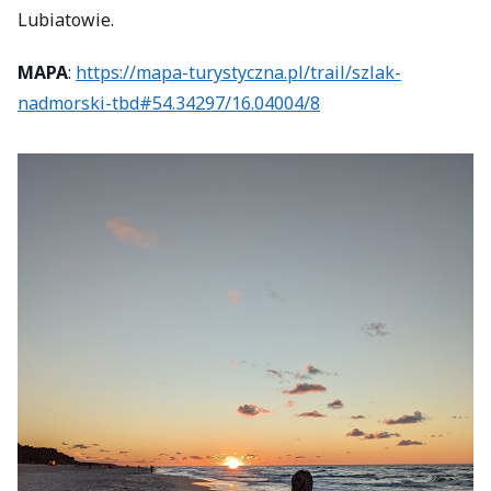
Lubiatowie.
MAPA
:
https://mapa-turystyczna.pl/trail/szlak-
nadmorski-tbd#54.34297/16.04004/8