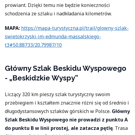
prowiant. Dzięki temu nie będzie konieczności
schodzenia ze szlaku i nadkładania kilometrów.
MAPA:
https://mapa-turystyczna.pl/trail/glowny-szlak-
swietokrzyski-im-edmunda-massalskiego-
t3#50.88733/20.79987/10
Główny Szlak Beskidu Wyspowego
- „Beskidzkie Wyspy”
Liczący 320 km pieszy szlak turystyczny swoim
przebiegiem i kształtem znacznie różni się od średnio i
długodystansowych szlaków górskich w Polsce.
Główny
Szlak Beskidu Wyspowego nie prowadzi z punktu A
do punktu B w linii prostej, ale zatacza pętlę
. Trasa