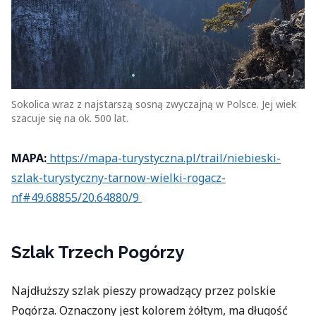
Sokolica wraz z najstarszą sosną zwyczajną w Polsce. Jej wiek
szacuje się na ok. 500 lat.
MAPA:
https://mapa-turystyczna.pl/trail/niebieski-
szlak-turystyczny-tarnow-wielki-rogacz-
nf#49.68855/20.64880/9
Szlak Trzech Pogórzy
Najdłuższy szlak pieszy prowadzący przez polskie
Pogórza. Oznaczony jest kolorem żółtym, ma długość