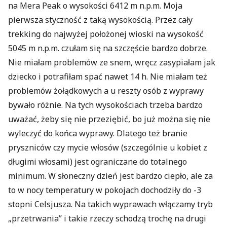
na Mera Peak o wysokości 6412 m n.p.m. Moja
pierwsza styczność z taką wysokością. Przez cały
trekking do najwyżej położonej wioski na wysokość
5045 m n.p.m. czułam się na szczęście bardzo dobrze.
Nie miałam problemów ze snem, wręcz zasypiałam jak
dziecko i potrafiłam spać nawet 14 h. Nie miałam też
problemów żołądkowych a u reszty osób z wyprawy
bywało różnie. Na tych wysokościach trzeba bardzo
uważać, żeby się nie przeziębić, bo już można się nie
wyleczyć do końca wyprawy. Dlatego też branie
pryszniców czy mycie włosów (szczególnie u kobiet z
długimi włosami) jest ograniczane do totalnego
minimum. W słoneczny dzień jest bardzo ciepło, ale za
to w nocy temperatury w pokojach dochodziły do -3
stopni Celsjusza. Na takich wyprawach włączamy tryb
„przetrwania” i takie rzeczy schodzą trochę na drugi