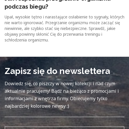
podczas biegu?
Upał, wysokie tętno i narastające osłabienie to sygnały, których
nie warto ignorować. Przegrzanie organizmu może zacząć się
niewinnie, ale szybko stać się niebezpieczne. Sprawdź, jakie
objawy powinny skłonić Cię do przerwania treningu i
schłodzenia organizmu.
Zapisz się do newslettera
Dowiedz się, co piszczy w nowej kolekcji i nad czym
aktualnie pracujemy! Bądź na bieżąco z promocjami i
informacjami z wnętrza firmy. Obiecujemy tylko
najbardziej kolorowe newsy :)