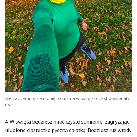
Nie zatrzymuję się i robię formę na wiosnę - to jest doskonały
czas!
4. W święta będziesz mieć czyste sumienie, zagryzając
ulubione ciasteczko pyszną sałatką! Będziesz już wtedy