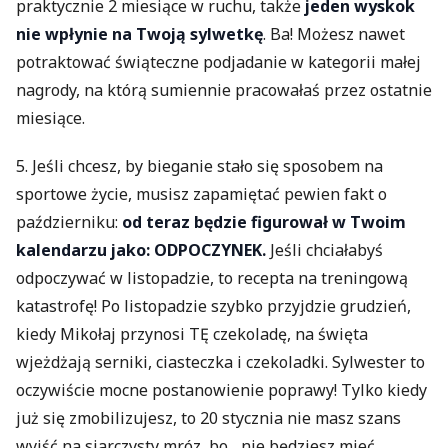
praktycznie 2 miesiące w ruchu, także
jeden wyskok
nie wpłynie na Twoją sylwetkę
. Ba! Możesz nawet
potraktować świąteczne podjadanie w kategorii małej
nagrody, na którą sumiennie pracowałaś przez ostatnie
miesiące.
5. Jeśli chcesz, by bieganie stało się sposobem na
sportowe życie, musisz zapamiętać pewien fakt o
październiku:
od teraz będzie figurował w Twoim
kalendarzu jako: ODPOCZYNEK.
Jeśli chciałabyś
odpoczywać w listopadzie, to recepta na treningową
katastrofę! Po listopadzie szybko przyjdzie grudzień,
kiedy Mikołaj przynosi TĘ czekoladę, na święta
wjeżdżają serniki, ciasteczka i czekoladki. Sylwester to
oczywiście mocne postanowienie poprawy! Tylko kiedy
już się zmobilizujesz, to 20 stycznia nie masz szans
wyjść na siarczysty mróz, bo... nie będziesz mieć