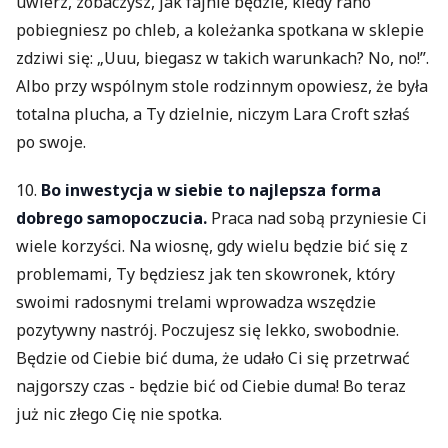
uwierz, zobaczysz, jak fajnie będzie, kiedy rano
pobiegniesz po chleb, a koleżanka spotkana w sklepie
zdziwi się: „Uuu, biegasz w takich warunkach? No, no!”.
Albo przy wspólnym stole rodzinnym opowiesz, że była
totalna plucha, a Ty dzielnie, niczym Lara Croft szłaś
po swoje.
10.
Bo inwestycja w siebie to najlepsza forma
dobrego samopoczucia.
Praca nad sobą przyniesie Ci
wiele korzyści. Na wiosnę, gdy wielu będzie bić się z
problemami, Ty będziesz jak ten skowronek, który
swoimi radosnymi trelami wprowadza wszędzie
pozytywny nastrój. Poczujesz się lekko, swobodnie.
Będzie od Ciebie bić duma, że udało Ci się przetrwać
najgorszy czas - będzie bić od Ciebie duma! Bo teraz
już nic złego Cię nie spotka.