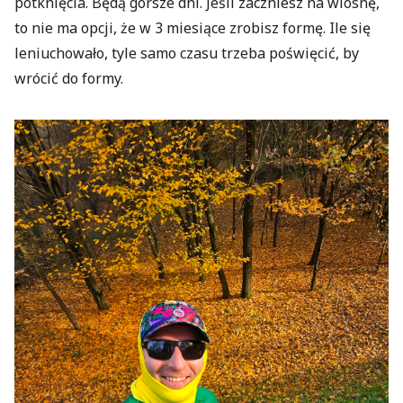
potknięcia. Będą gorsze dni. Jeśli zaczniesz na wiosnę,
to nie ma opcji, że w 3 miesiące zrobisz formę. Ile się
leniuchowało, tyle samo czasu trzeba poświęcić, by
wrócić do formy.