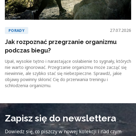
27.07.2026
PORADY
Jak rozpoznać przegrzanie organizmu
podczas biegu?
Upał, wysokie tętno i narastające osłabienie to sygnały, których
nie warto ignorować. Przegrzanie organizmu może zacząć się
niewinnie, ale szybko stać się niebezpieczne. Sprawdź, jakie
objawy powinny skłonić Cię do przerwania treningu i
schłodzenia organizmu.
Zapisz się do newslettera
Dowiedz się, co piszczy w nowej kolekcji i nad czym