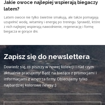
Jakie owoce najlepiej wspierają biegaczy
latem?
Latem owoce nie tylko świetnie smakują, ale także pomagają
uzupełnić wodę, witaminy i energię po treningu. Sprawdź, które
z nich najlepiej wspierają nawodnienie, regenerację i formę
biegacza w gorące dni.
Zapisz się do newslettera
Dowiedz się, co piszczy w nowej kolekcji i nad czym
aktualnie pracujemy! Bądź na bieżąco z promocjami i
informacjami z wnętrza firmy. Obiecujemy tylko
najbardziej kolorowe newsy :)