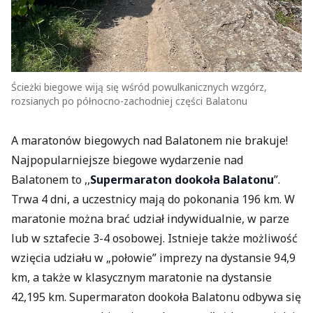
Ścieżki biegowe wiją się wśród powulkanicznych wzgórz,
rozsianych po północno-zachodniej części Balatonu
A maratonów biegowych nad Balatonem nie brakuje!
Najpopularniejsze biegowe wydarzenie nad
Balatonem to ,,
Supermaraton dookoła Balatonu
”.
Trwa 4 dni, a uczestnicy mają do pokonania 196 km. W
maratonie można brać udział indywidualnie, w parze
lub w sztafecie 3-4 osobowej. Istnieje także możliwość
wzięcia udziału w „połowie” imprezy na dystansie 94,9
km, a także w klasycznym maratonie na dystansie
42,195 km. Supermaraton dookoła Balatonu odbywa się