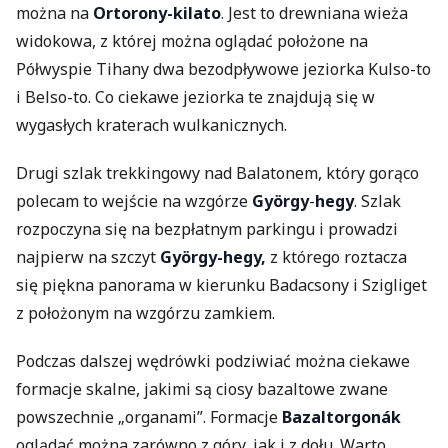
można na
Ortorony-kilato
. Jest to drewniana wieża
widokowa, z której można oglądać położone na
Półwyspie Tihany dwa bezodpływowe jeziorka Kulso-to
i Belso-to. Co ciekawe jeziorka te znajdują się w
wygasłych kraterach wulkanicznych.
Drugi szlak trekkingowy nad Balatonem, który gorąco
polecam to wejście na wzgórze
György
-
hegy
. Szlak
rozpoczyna się na bezpłatnym parkingu i prowadzi
najpierw na szczyt
György-hegy,
z którego roztacza
się piękna panorama w kierunku Badacsony i Szigliget
z położonym na wzgórzu zamkiem.
Podczas dalszej wędrówki podziwiać można ciekawe
formacje skalne, jakimi są ciosy bazaltowe zwane
powszechnie „organami”. Formacje
Bazaltorgonák
oglądać można zarówno z góry, jak i z dołu. Warto