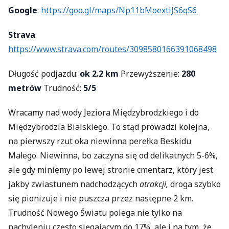
Google
:
https://goo.gl/maps/Np11bMoextiJS6qS6
Strava
:
https://www.strava.com/routes/3098580166391068498
Długość podjazdu:
ok 2.2 km
Przewyższenie:
280
metrów
Trudność:
5/5
Wracamy nad wody Jeziora Międzybrodzkiego i do
Międzybrodzia Bialskiego. To stąd prowadzi kolejna,
na pierwszy rzut oka niewinna perełka Beskidu
Małego. Niewinna, bo zaczyna się od delikatnych 5-6%,
ale gdy miniemy po lewej stronie cmentarz, który jest
jakby zwiastunem nadchodzących
atrakcji,
droga szybko
się pionizuje i nie puszcza przez następne 2 km.
Trudność Nowego Światu polega nie tylko na
nachyleniu często sięgającym do 17%, ale i na tym, że