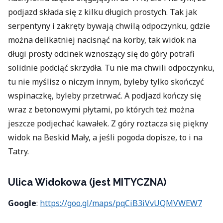
podjazd składa się z kilku długich prostych. Tak jak
serpentyny i zakręty bywają chwilą odpoczynku, gdzie
można delikatniej nacisnąć na korby, tak widok na
długi prosty odcinek wznoszący się do góry potrafi
solidnie podciąć skrzydła. Tu nie ma chwili odpoczynku,
tu nie myślisz o niczym innym, byleby tylko skończyć
wspinaczkę, byleby przetrwać. A podjazd kończy się
wraz z betonowymi płytami, po których też można
jeszcze podjechać kawałek. Z góry roztacza się piękny
widok na Beskid Mały, a jeśli pogoda dopisze, to i na
Tatry.
Ulica Widokowa (jest MITYCZNA)
Google
:
https://goo.gl/maps/pqCiB3iVvUQMVWEW7