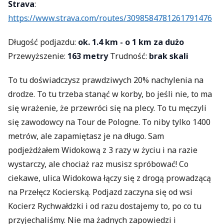
Strava
:
https://www.strava.com/routes/3098584781261791476
Długość podjazdu:
ok. 1.4 km - o 1 km za dużo
Przewyższenie:
163 metry
Trudność:
brak skali
To tu doświadczysz prawdziwych 20% nachylenia na
drodze. To tu trzeba stanąć w korby, bo jeśli nie, to ma
się wrażenie, że przewróci się na plecy. To tu męczyli
się zawodowcy na Tour de Pologne. To niby tylko 1400
metrów, ale zapamiętasz je na długo. Sam
podjeżdżałem Widokową z 3 razy w życiu i na razie
wystarczy, ale chociaż raz musisz spróbować! Co
ciekawe, ulica Widokowa łączy się z drogą prowadzącą
na Przełęcz Kocierską. Podjazd zaczyna się od wsi
Kocierz Rychwałdzki i od razu dostajemy to, po co tu
przyjechaliśmy. Nie ma żadnych zapowiedzi i