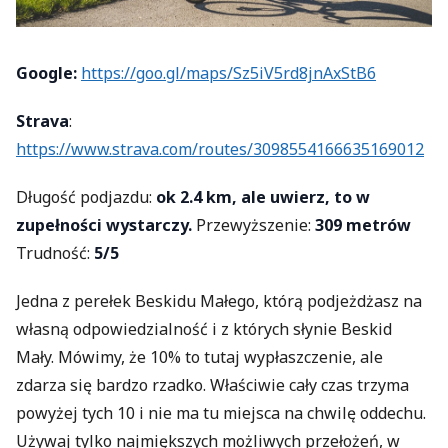
Google:
https://goo.gl/maps/Sz5iV5rd8jnAxStB6
Strava
:
https://www.strava.com/routes/3098554166635169012
Długość podjazdu:
ok 2.4 km, ale uwierz, to w
zupełności wystarczy.
Przewyższenie:
309 metrów
Trudność:
5/5
Jedna z perełek Beskidu Małego, którą podjeżdżasz na
własną odpowiedzialność i z których słynie Beskid
Mały. Mówimy, że 10% to tutaj wypłaszczenie, ale
zdarza się bardzo rzadko. Właściwie cały czas trzyma
powyżej tych 10 i nie ma tu miejsca na chwilę oddechu.
Używaj tylko najmiększych możliwych przełożeń, w