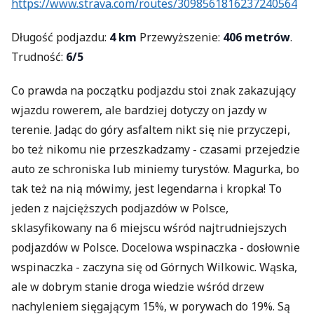
https://www.strava.com/routes/3098561816237240564
Długość podjazdu:
4 km
Przewyższenie:
406 metrów
.
Trudność:
6/5
Co prawda na początku podjazdu stoi znak zakazujący
wjazdu rowerem, ale bardziej dotyczy on jazdy w
terenie. Jadąc do góry asfaltem nikt się nie przyczepi,
bo też nikomu nie przeszkadzamy - czasami przejedzie
auto ze schroniska lub miniemy turystów. Magurka, bo
tak też na nią mówimy, jest legendarna i kropka! To
jeden z najcięższych podjazdów w Polsce,
sklasyfikowany na 6 miejscu wśród najtrudniejszych
podjazdów w Polsce. Docelowa wspinaczka - dosłownie
wspinaczka - zaczyna się od Górnych Wilkowic. Wąska,
ale w dobrym stanie droga wiedzie wśród drzew
nachyleniem sięgającym 15%, w porywach do 19%. Są