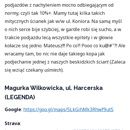
podjazdów z nachyleniem mocno odbiegającym od
normy, czyli tak 10%+. Mamy tutaj kilka takich
mitycznych ścianek jak w/w ul. Koniora. Na samą myśl
o nich serce bije szybciej, w gardle robi się sucho, a w
trakcie podjazdu lecą wszystkie epitety i w głowie
kołacze się jedno: Mateusz!!! Po co?! Pooo co ku@#"?! Ale
wracamy tam, bo nic nie daje takiego kopa jak
podjechanie jednej z naszych beskidzkich ścian! (Zaleca
się wziąć czekany
uśmiech
).
Magurka Wilkowicka, ul. Harcerska
(LEGENDA)
Google
:
https://goo.gl/maps/5LkGihMk3Rhwf9ut5
Strava
: