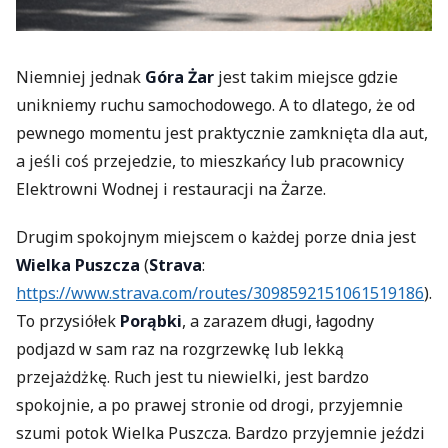
Niemniej jednak
Góra Żar
jest takim miejsce gdzie
unikniemy ruchu samochodowego. A to dlatego, że od
pewnego momentu jest praktycznie zamknięta dla aut,
a jeśli coś przejedzie, to mieszkańcy lub pracownicy
Elektrowni Wodnej i restauracji na Żarze.
Drugim spokojnym miejscem o każdej porze dnia jest
Wielka Puszcza
(
Strava
:
https://www.strava.com/routes/3098592151061519186
).
To przysiółek
Porąbki
, a zarazem długi, łagodny
podjazd w sam raz na rozgrzewkę lub lekką
przejażdżkę. Ruch jest tu niewielki, jest bardzo
spokojnie, a po prawej stronie od drogi, przyjemnie
szumi potok Wielka Puszcza. Bardzo przyjemnie jeździ