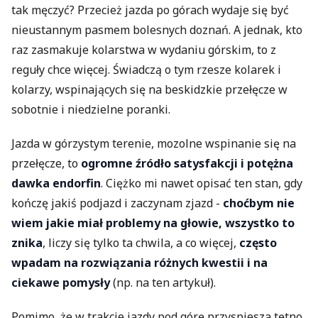
tak męczyć? Przecież jazda po górach wydaje się być
nieustannym pasmem bolesnych doznań. A jednak, kto
raz zasmakuje kolarstwa w wydaniu górskim, to z
reguły chce więcej. Świadczą o tym rzesze kolarek i
kolarzy, wspinających się na beskidzkie przełęcze w
sobotnie i niedzielne poranki.
Jazda w górzystym terenie, mozolne wspinanie się na
przełęcze, to
ogromne źródło satysfakcji i potężna
dawka endorfin
. Ciężko mi nawet opisać ten stan, gdy
kończę jakiś podjazd i zaczynam zjazd -
choćbym nie
wiem jakie miał problemy na głowie, wszystko to
znika
, liczy się tylko ta chwila, a co więcej,
często
wpadam na rozwiązania różnych kwestii i na
ciekawe pomysły
(np. na ten artykuł).
Pomimo, że w trakcie jazdy pod górę przyspiesza tętno,