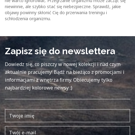
nie warto ignorować. Przegrzanie organizmu może zacząć się
niewinnie, ale szybko stać się niebezpieczne. Sprawdź, jakie
objawy powinny skłonić Cię do przerwania treningu i
schłodzenia organizmu.
Zapisz się do newslettera
Dowiedz się, co piszczy w nowej kolekcji i nad czym
aktualnie pracujemy! Bądź na bieżąco z promocjami i
informacjami z wnętrza firmy. Obiecujemy tylko
najbardziej kolorowe newsy :)