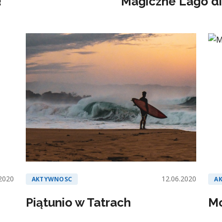
!
Magiczne Lago di
2020
12.06.2020
AKTYWNOSC
A
Piątunio w Tatrach
M