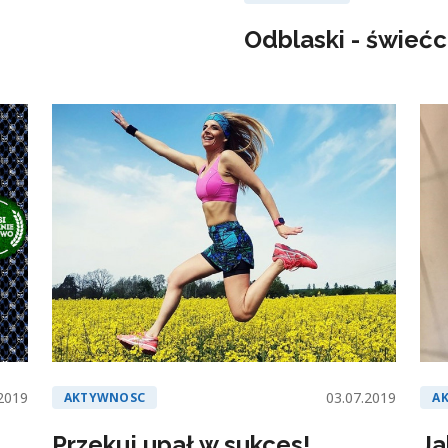
Odblaski - świeć
2019
03.07.2019
AKTYWNOSC
A
Przekuj upał w sukces!
Ja