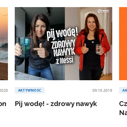
2020
09.10.2019
AKTYWNOSC
A
on
Pij wodę! - zdrowy nawyk
Cz
N