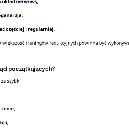
a układ nerwowy,
regeneruje,
 częściej i regularniej.
go większość treningów redukcyjnych powinna być wykony
łąd początkujących?
 za szybki.
zenie,
cji,