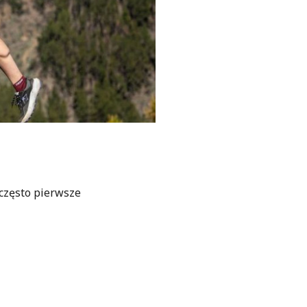
?
 często pierwsze