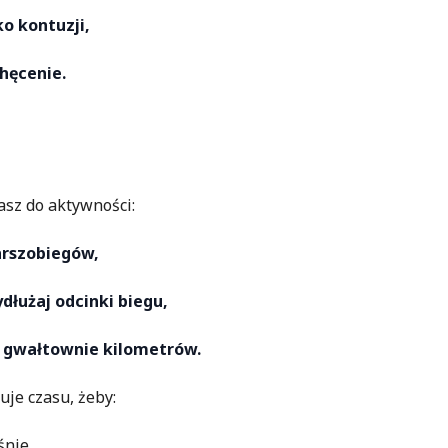
o kontuzji,
hęcenie.
?
asz do aktywności:
arszobiegów,
dłużaj odcinki biegu,
j gwałtownie kilometrów.
je czasu, żeby:
nie,