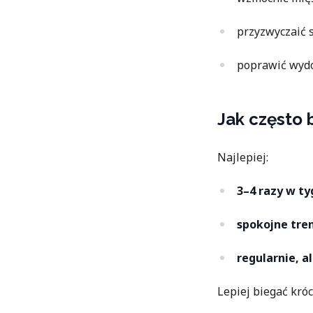
przyzwyczaić s
poprawić wydo
Jak często 
Najlepiej:
3–4 razy w ty
spokojne tren
regularnie, a
Lepiej biegać króc