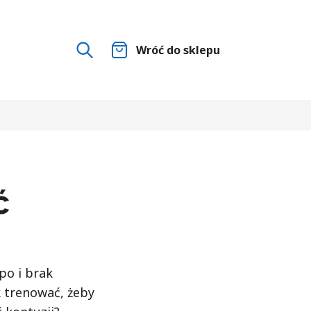
Wróć do sklepu
ć
?
po i brak
k trenować, żeby