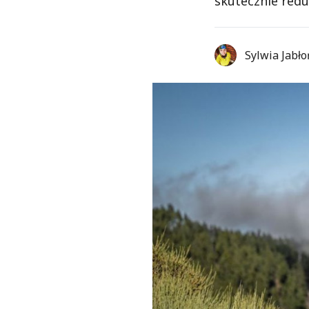
skutecznie redu
Sylwia Jabł