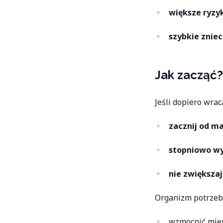
większe ryzyk
szybkie zniec
Jak zacząć
Jeśli dopiero wrac
zacznij od m
stopniowo wy
nie zwiększa
Organizm potrzebu
wzmocnić mięś