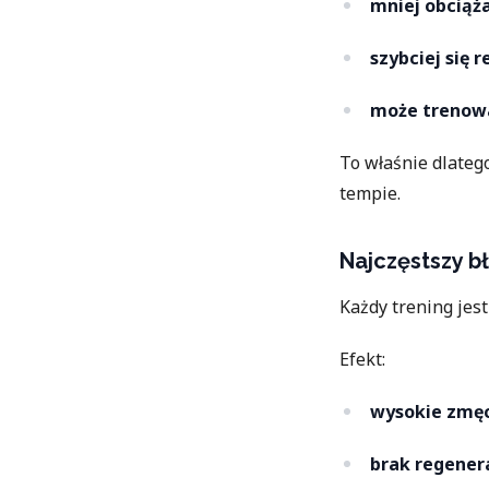
mniej obciąż
szybciej się 
może trenować
To właśnie dlate
tempie.
Najczęstszy b
Każdy trening jest
Efekt:
wysokie zmęc
brak regenera