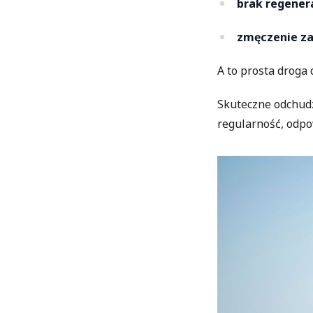
brak regenera
zmęczenie za
A to prosta droga 
Skuteczne odchudz
regularność, odpo