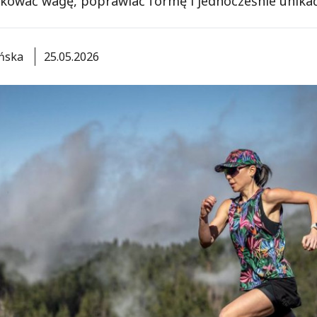
kować wagę, poprawiać formę i jednocześnie unikać
ońska
25.05.2026